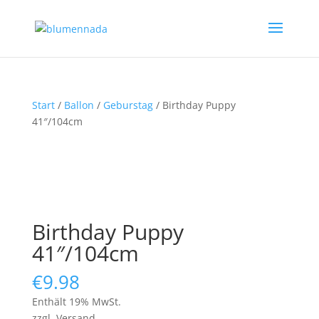
Start
/
Ballon
/
Geburstag
/ Birthday Puppy
41″/104cm
Birthday Puppy
41″/104cm
€
9.98
Enthält 19% MwSt.
zzgl. Versand