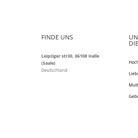
Email
hello@blumennada.de
FINDE UNS
UN
DI
Leipziger str30, 06108 Halle
Hoch
(Saale)
Deutschland
Lie
Contact
Mutt
+49 157 53898555
Gebu
+49 3455 1741131
Email
hello@blumennada.de